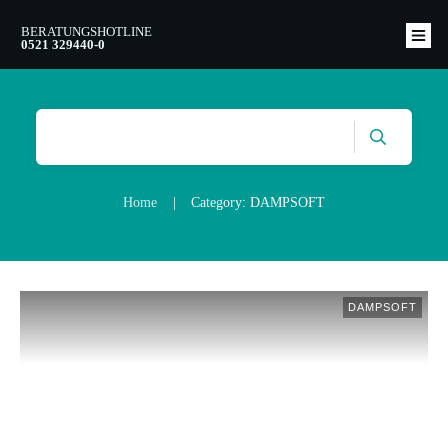
BERATUNGSHOTLINE
0521 329440-0
HOME
WAS WIR LEISTEN
DENTALSOFTWARE
WECHSLER-ANGEBOT
WEITERE LEISTUNGEN
Home
|
Category: DAMPSOFT
DAMPSOFT